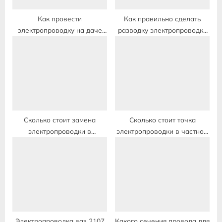
:
Как провести
Как правильно сделать
электропроводку на даче
разводку электропроводки
своими руками
в коробке
Сколько стоит замена
Сколько стоит точка
электропроводки в
электропроводки в частном
квартире двухкомнатной
доме
Электропроводка ваз 2107
Какого сечения провода для