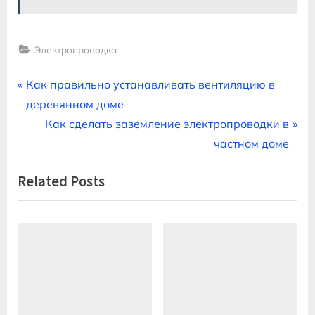
Электропроводка
Навигация
P
Как правильно устанавливать вентиляцию в
r
деревянном доме
по
e
N
Как сделать заземление электропроводки в
записям
v
e
частном доме
i
x
Related Posts
o
t
u
P
s
o
P
s
o
t
s
:
t