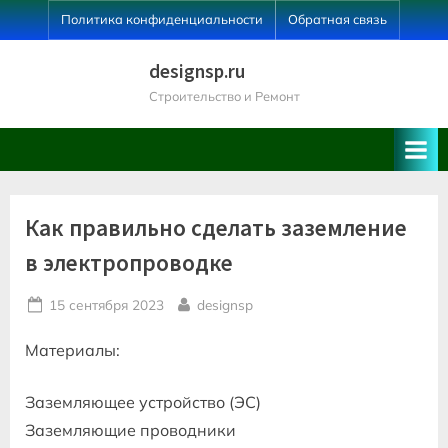
Skip
Политика конфиденциальности
Обратная связь
to
content
designsp.ru
Строительство и Ремонт
Как правильно сделать заземление
в электропроводке
Posted
By
15 сентября 2023
designsp
on
Материалы:
Заземляющее устройство (ЭС)
Заземляющие проводники