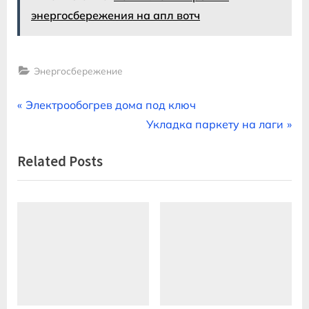
энергосбережения на апл вотч
Энергосбережение
Навигация
P
Электрообогрев дома под ключ
r
N
Укладка паркету на лаги
по
e
e
Related Posts
записям
v
x
i
t
o
P
u
o
s
s
P
t
o
:
s