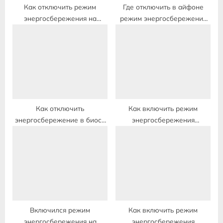
t
Как отключить режим
Где отключить в айфоне
энергосбережения на
режим энергосбережения
:
samsung
на
Как отключить
Как включить режим
энергосбережение в биосе
энергосбережения
asrock
монитора
Включился режим
Как включить режим
энергосбережения на
энергосбережения