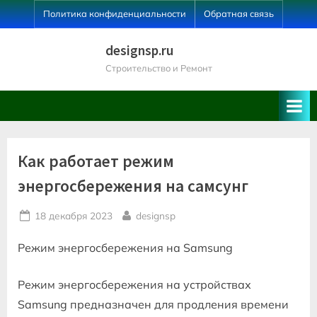
Skip
Политика конфиденциальности
Обратная связь
to
content
designsp.ru
Строительство и Ремонт
Как работает режим
энергосбережения на самсунг
Posted
By
18 декабря 2023
designsp
on
Режим энергосбережения на Samsung
Режим энергосбережения на устройствах
Samsung предназначен для продления времени