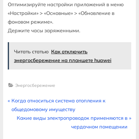
Оптимизируйте настройки приложений в меню
«Настройки» > «Основные» > «Обновление в
фоновом режиме».
Держите часы заряженными.
Читать статью
Как отключить
энергосбережение на планшете huawei
Энергосбережение
Навигация
P
Когда относиться система отопления к
r
общедомовому имуществу
по
e
N
Какие виды электропроводок применяются в
записям
v
e
чердачном помещении
i
x