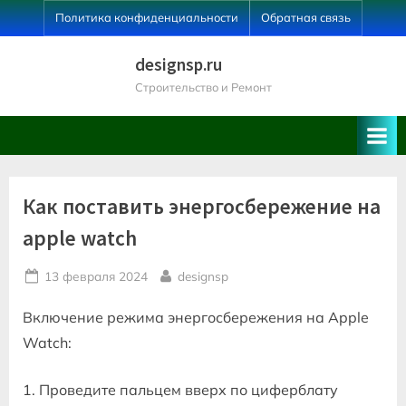
Skip
Политика конфиденциальности
Обратная связь
to
content
designsp.ru
Строительство и Ремонт
Как поставить энергосбережение на
apple watch
Posted
By
13 февраля 2024
designsp
on
Включение режима энергосбережения на Apple
Watch:
1. Проведите пальцем вверх по циферблату