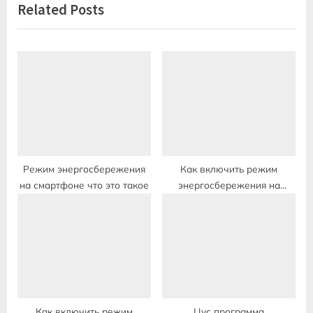
Related Posts
o
t
u
P
s
o
P
s
o
t
s
:
t
:
Режим энергосбережения
Как включить режим
на смартфоне что это такое
энергосбережения на
хоноре
Как включить режим
Цус программа