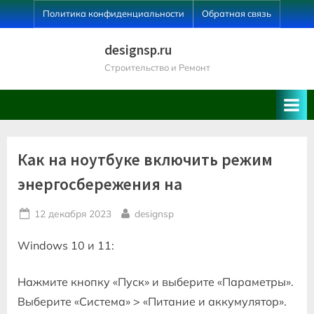
Skip
Политика конфиденциальности
Обратная связь
to
content
designsp.ru
Строительство и Ремонт
Как на ноутбуке включить режим
энергосбережения на
Posted
By
12 декабря 2023
designsp
on
Windows 10 и 11:
Нажмите кнопку «Пуск» и выберите «Параметры».
Выберите «Система» > «Питание и аккумулятор».