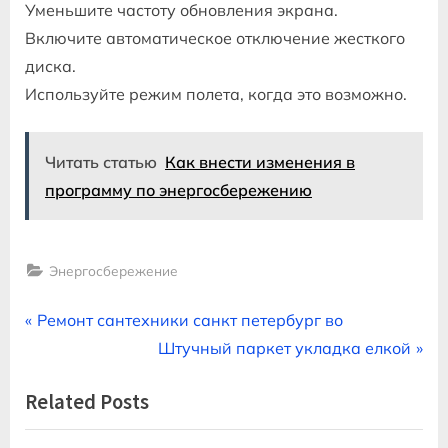
Уменьшите частоту обновления экрана.
Включите автоматическое отключение жесткого
диска.
Используйте режим полета, когда это возможно.
Читать статью
Как внести изменения в
программу по энергосбережению
Энергосбережение
Навигация
P
Ремонт сантехники санкт петербург во
r
N
Штучный паркет укладка елкой
по
e
e
Related Posts
записям
v
x
i
t