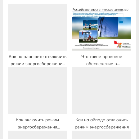
o
P
u
o
s
s
P
t
o
:
s
t
Как на планшете отключить
Что такое правовое
режим энергосбережения
обеспечение в
:
на
энергосбережении
Как включить режим
Как на айпаде отключить
энергосбережения
режим энергосбережения
монитора