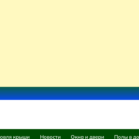
овля крыши
Новости
Окна и двери
Полы в д