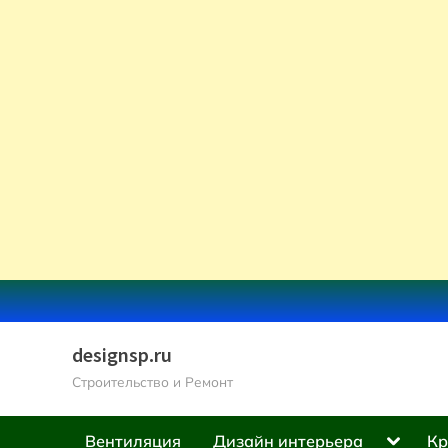
Skip
to
content
designsp.ru
Строительство и Ремонт
Toggle
Вентиляция
Дизайн интерьера
Кр