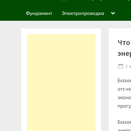
sub-
menu
Toggle
Фундамент
Электропроводка
sub-
menu
Что
эне
Po
2 
on
Базо
отсче
эконо
прог
Базов
энерг