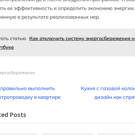
ть ее эффективность и определить экономию энергии,
енную в результате реализованных мер.
тать статью
Как отключить систему энергосбережения 
утбуке
ергосбережение
вигация
N
 правильно выполнить
Кухня с газовой коло
e
ктропроводку в квартире
дизайн как спря
x
ted Posts
t
писям
P
o