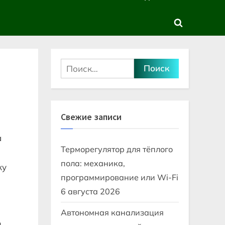
sub-
sub-
menu
menu
Toggle
search
form
Найти:
Свежие записи
а
Терморегулятор для тёплого
пола: механика,
ку
программирование или Wi-Fi
6 августа 2026
Автономная канализация
ы