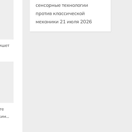
сенсорные технологии
против классической
механики
21 июля 2026
ишет
ия что
ге
жим
ения