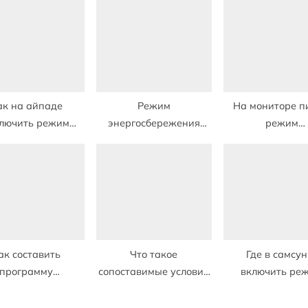
s
t
:
ак на айпаде
Режим
На мониторе п
ключить режим
энергосбережения
режим
ргосбережения
экрана на компьютере
энергосбережен
как
делать
ак составить
Что такое
Где в самсун
программу
сопоставимые условия
включить ре
госбережения в
в энергосбережении
энергосбереж
школе