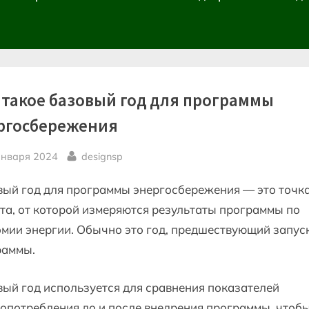
 такое базовый год для программы
ргосбережения
sted
By
января 2024
designsp
вый год для программы энергосбережения — это точк
та, от которой измеряются результаты программы по
мии энергии. Обычно это год, предшествующий запус
раммы.
ый год используется для сравнения показателей
опотребления до и после внедрения программы, чтоб