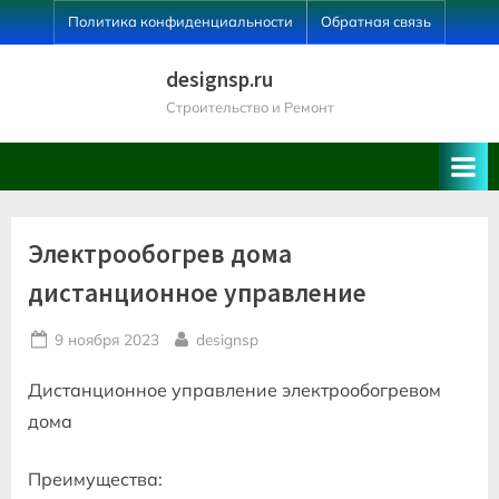
Skip
Политика конфиденциальности
Обратная связь
to
content
designsp.ru
Строительство и Ремонт
Электрообогрев дома
дистанционное управление
Posted
By
9 ноября 2023
designsp
on
Дистанционное управление электрообогревом
дома
Преимущества: