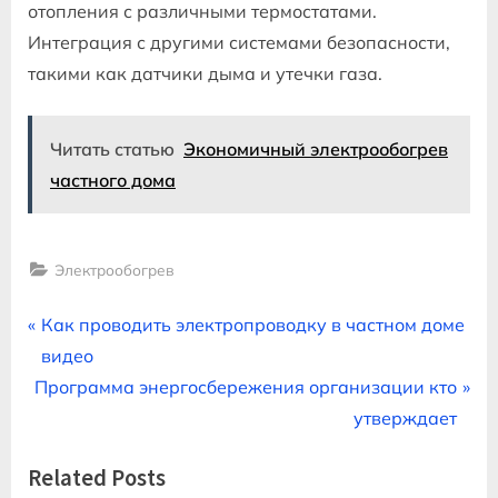
отопления с различными термостатами.
Интеграция с другими системами безопасности,
такими как датчики дыма и утечки газа.
Читать статью
Экономичный электрообогрев
частного дома
Электрообогрев
Навигация
P
Как проводить электропроводку в частном доме
r
видео
по
N
e
Программа энергосбережения организации кто
записям
e
v
утверждает
x
i
Related Posts
t
o