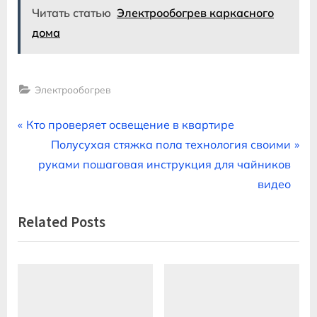
Читать статью
Электрообогрев каркасного
дома
Электрообогрев
Навигация
P
Кто проверяет освещение в квартире
r
N
Полусухая стяжка пола технология своими
по
e
e
руками пошаговая инструкция для чайников
записям
v
x
видео
i
t
Related Posts
o
P
u
o
s
s
P
t
o
: