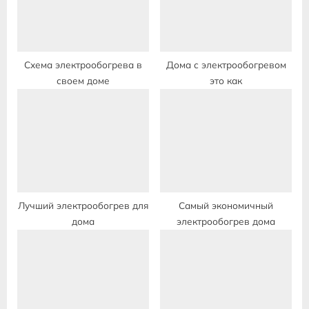
s
t
:
Схема электрообогрева в
Дома с электрообогревом
своем доме
это как
Лучший электрообогрев для
Самый экономичный
дома
электрообогрев дома