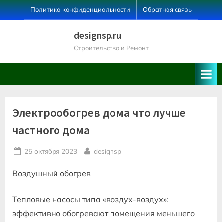
Skip
Политика конфиденциальности
Обратная связь
to
content
designsp.ru
Строительство и Ремонт
Электрообогрев дома что лучше
частного дома
Posted
By
25 октября 2023
designsp
on
Воздушный обогрев
Тепловые насосы типа «воздух-воздух»:
эффективно обогревают помещения меньшего