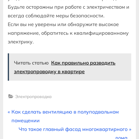
Будьте осторожны при работе с электричеством и
всегда соблюдайте меры безопасности.
Если вы не уверены или обнаружите высокое
напряжение, обратитесь к квалифицированному
электрику.
Читать статью
Как правильно разводить
электропроводку в квартире
Электропроводка
Навигация
P
Как сделать вентиляцию в полуподвальном
r
помещении
по
e
N
Что такое главный фасад многоквартирного
v
e
дома