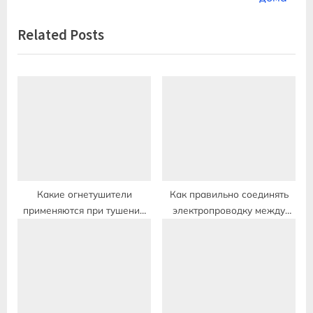
записям
i
x
Related Posts
o
t
u
P
s
o
P
s
o
t
s
:
t
:
Какие огнетушители
Как правильно соединять
применяются при тушении
электропроводку между
электропроводки
собой