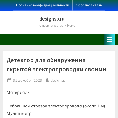
Skip
Политика конфиденциальности
Обратная связь
to
content
designsp.ru
Строительство и Ремонт
Детектор для обнаружения
скрытой электропроводки своими
Posted
By
31 декабря 2023
designsp
on
Материалы:
Небольшой отрезок электропровода (около 1 м)
Мультиметр