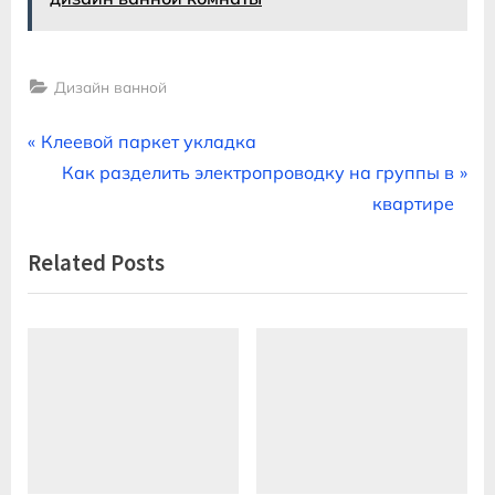
Дизайн ванной
Навигация
P
Клеевой паркет укладка
r
N
Как разделить электропроводку на группы в
по
e
e
квартире
записям
v
x
Related Posts
i
t
o
P
u
o
s
s
P
t
o
:
s
t