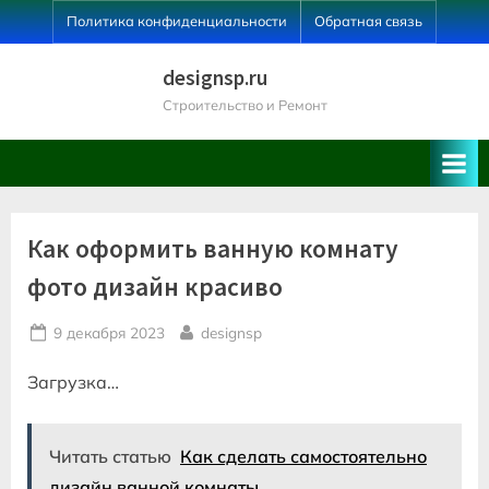
Skip
Политика конфиденциальности
Обратная связь
to
content
designsp.ru
Строительство и Ремонт
Как оформить ванную комнату
фото дизайн красиво
Posted
By
9 декабря 2023
designsp
on
Загрузка…
Читать статью
Как сделать самостоятельно
дизайн ванной комнаты