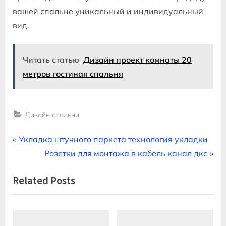
вашей спальне уникальный и индивидуальный
вид.
Читать статью
Дизайн проект комнаты 20
метров гостиная спальня
Дизайн спальни
Навигация
P
Укладка штучного паркета технология укладки
r
N
Розетки для монтажа в кабель канал дкс
по
e
e
Related Posts
записям
v
x
i
t
o
P
u
o