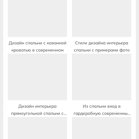
s
s
P
t
o
:
s
t
Дизайн спальни с кованной
Стили дизайна интерьера
кроватью в современном
спальни с примерами фото
:
Дизайн интерьера
Из спальни вход в
прямоугольной спальни с
гардеробную современный
балконом
дизайн