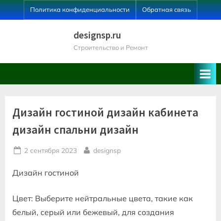
Skip
Политика конфиденциальности
Обратная связь
to
content
designsp.ru
Строительство и Ремонт
Дизайн гостиной дизайн кабинета
дизайн спальни дизайн
Posted
By
2 сентября 2023
designsp
on
Дизайн гостиной
Цвет: Выберите нейтральные цвета, такие как
белый, серый или бежевый, для создания