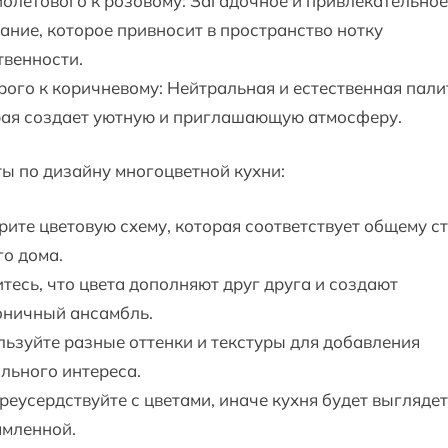
олетового к розовому: Загадочное и привлекательное
ание, которое привносит в пространство нотку
твенности.
рого к коричневому: Нейтральная и естественная пали
рая создает уютную и приглашающую атмосферу.
ы по дизайну многоцветной кухни:
ите цветовую схему, которая соответствует общему с
о дома.
тесь, что цвета дополняют друг друга и создают
оничный ансамбль.
ьзуйте разные оттенки и текстуры для добавления
льного интереса.
реусердствуйте с цветами, иначе кухня будет выгляде
амленной.