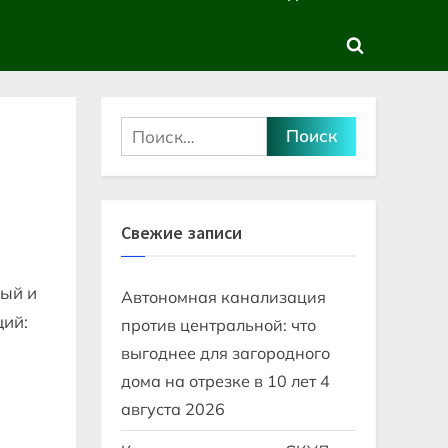
sub-
sub-
menu
menu
Toggle
search
form
Найти:
Свежие записи
ный и
Автономная канализация
ций:
против центральной: что
выгоднее для загородного
дома на отрезке в 10 лет
4
августа 2026