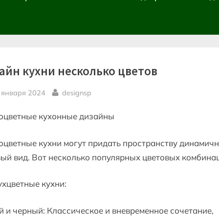
айн кухни несколько цветов
sted
By
 января 2024
designsp
оцветные кухонные дизайны
цветные кухни могут придать пространству динамич
ый вид. Вот несколько популярных цветовых комбина
ухцветные кухни:
 и черный: Классическое и вневременное сочетание,