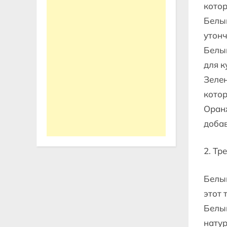
котор
Белый
утонч
Белый
для к
Зелен
котор
Оранж
добав
2. Тр
Белый
этот 
Белый
натур