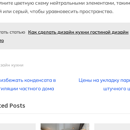
ните цветную схему нейтральными элементами, таким
 или серый, чтобы уравновесить пространство.
тать статью
Как сделать дизайн кухни гостиной дизайн
то
зайн кухни
вигация
N
 избежать конденсата в
Цены на укладку пар
e
тиляции частного дома
штучного 
x
ted Posts
t
писям
P
o