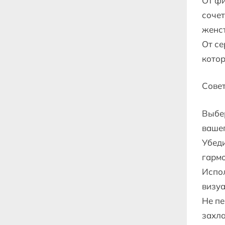
От фи
сочет
женс
От се
кото
Совет
Выбер
вашег
Убеди
гарм
Испол
визуа
Не пе
захл