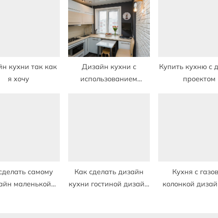
s
t
:
н кухни так как
Дизайн кухни с
Купить кухню с 
я хочу
использованием
проектом
подоконника как стола
сделать самому
Как сделать дизайн
Кухня с газо
айн маленькой
кухни гостиной дизайн
колонкой дизай
кухни
фото
спрятать