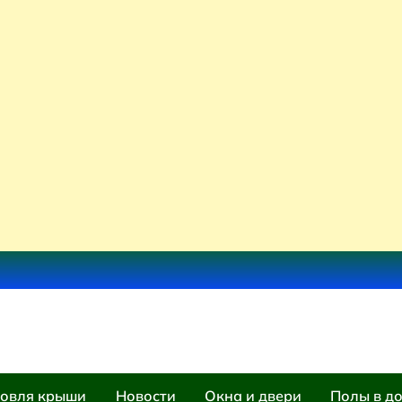
овля крыши
Новости
Окна и двери
Полы в д