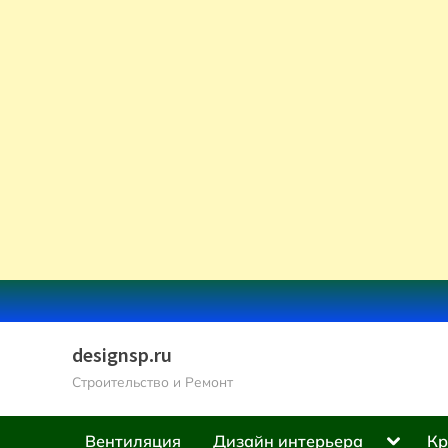
Skip
to
content
designsp.ru
Строительство и Ремонт
Toggle
Вентиляция
Дизайн интерьера
Кр