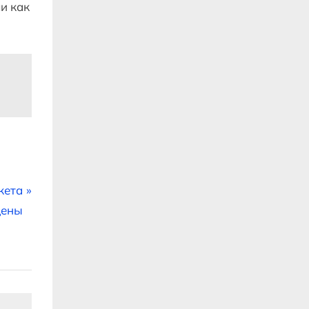
и как
кета
цены