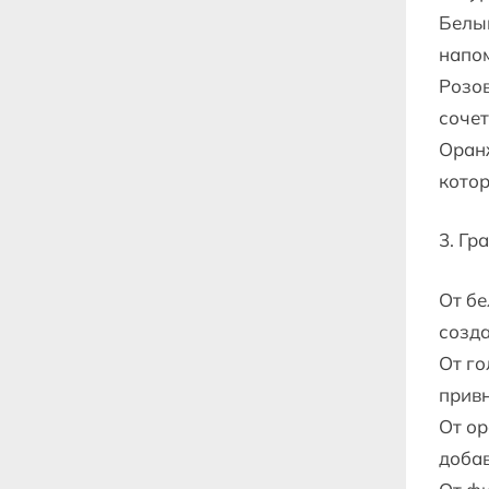
Белый
напо
Розов
сочет
Оранж
котор
3. Гр
От бе
созда
От го
привн
От ор
добав