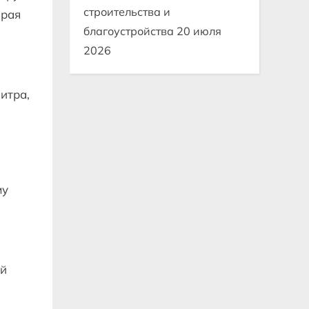
строительства и
орая
благоустройства
20 июля
2026
итра,
му
ый