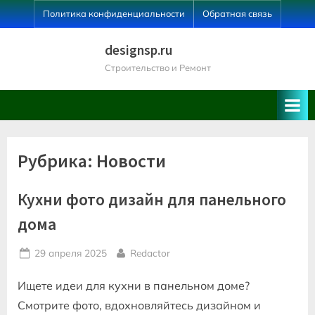
Skip
Политика конфиденциальности
Обратная связь
to
content
designsp.ru
Строительство и Ремонт
Рубрика:
Новости
Кухни фото дизайн для панельного
дома
Posted
By
29 апреля 2025
Redactor
on
Ищете идеи для кухни в панельном доме?
Смотрите фото, вдохновляйтесь дизайном и