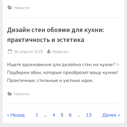
Новости
Дизайн стен обоями для кухни:
практичность и эстетика
Posted
By
26 апреля 2025
Redactor
on
Ищете вдохновение для дизайна стен на кухне? ✨
Подберем обои, которые преобразят вашу кухню!
Практичные, стильные и уютные идеи.
Новости
Пагинация
Назад
1
…
4
5
6
…
13
Далее