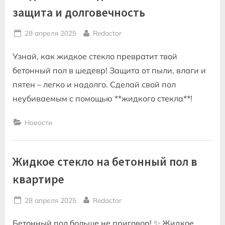
защита и долговечность
Posted
By
28 апреля 2025
Redactor
on
Узнай, как жидкое стекло превратит твой
бетонный пол в шедевр! Защита от пыли, влаги и
пятен – легко и надолго. Сделай свой пол
неубиваемым с помощью **жидкого стекла**!
Новости
Жидкое стекло на бетонный пол в
квартире
Posted
By
28 апреля 2025
Redactor
on
Бетонный пол больше не приговор! ✨ Жидкое