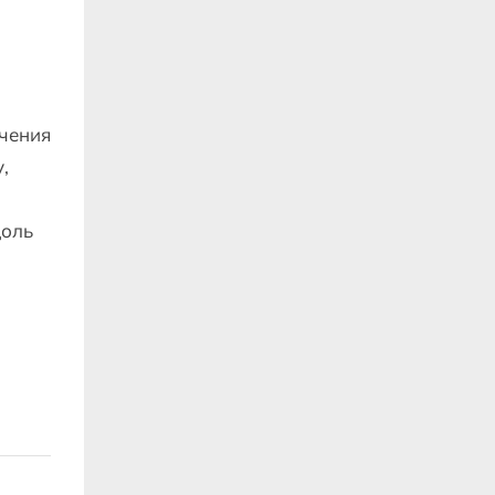
чения
,
доль