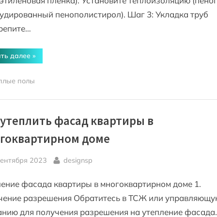
этиленовая пленка). Установите теплоизоляцию (пеноп
удированный пенополистирол). Шаг 3: Укладка труб
репите…
“Устройство
ть далее
»
теплых
полов
водяных
плые полы
в
частном
доме
своими
руками
пошаговая
 утеплить фасад квартиры в
инструкция”
гоквартирном доме
sted
By
сентября 2023
designsp
ение фасада квартиры в многоквартирном доме 1.
чение разрешения Обратитесь в ТСЖ или управляющу
нию для получения разрешения на утепление фасада.