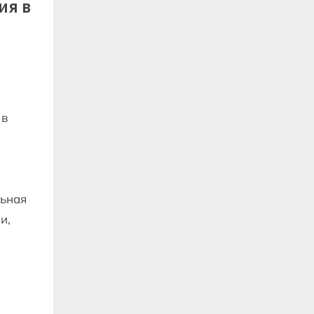
ия в
.
 в
льная
и,