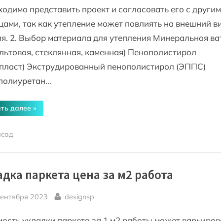
одимо представить проект и согласовать его с други
ами, так как утепление может повлиять на внешний в
я. 2. Выбор материала для утепления Минеральная ва
льтовая, стеклянная, каменная) Пенополистирол
опласт) Экструдированный пенополистирол (ЭППС)
полиуретан…
“Как
ть далее
»
утеплить
фасад
квартиры
сад
в
многоквартирном
доме”
адка паркета цена за м2 работа
sted
By
сентября 2023
designsp
ость укладки паркета за 1 м2 работы может варьиров