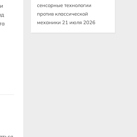
сенсорные технологии
ми
против классической
ид
механики
21 июля 2026
та
аться