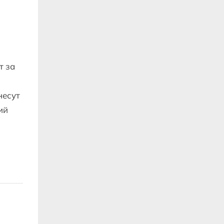
т за
несут
ий