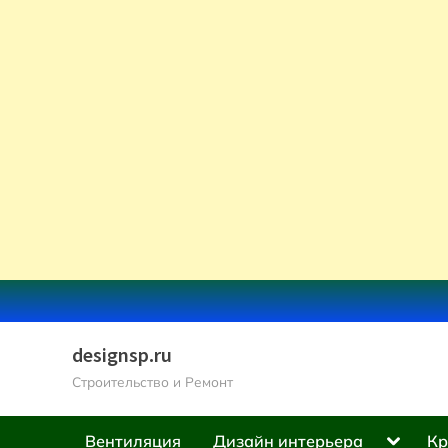
Skip
to
content
designsp.ru
Строительство и Ремонт
Toggle
Вентиляция
Дизайн интерьера
Кр