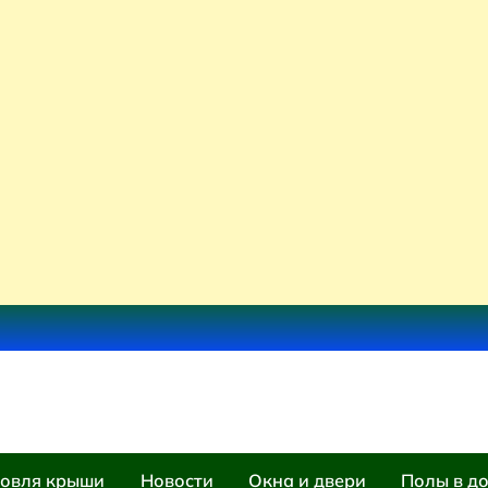
овля крыши
Новости
Окна и двери
Полы в д