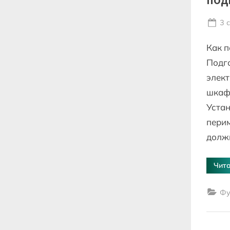
Po
3 
on
Как п
Подг
элект
шкафы
Устан
перим
долж
Чита
Фу