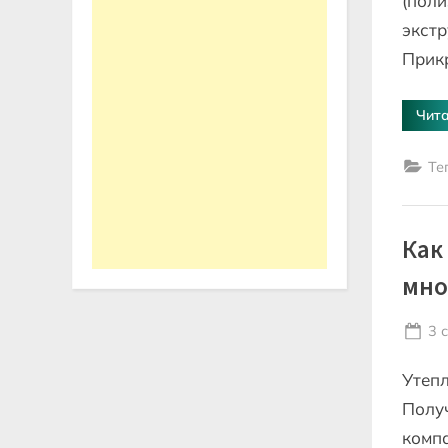
(поли
экстр
Прик
Чита
Те
Как
мно
Po
3 
on
Утепл
Полу
компа