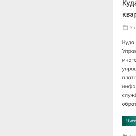
Куд
ква
Po
3 
on
Куда 
Управ
много
упра
плате
инфо
служб
обра
Чита