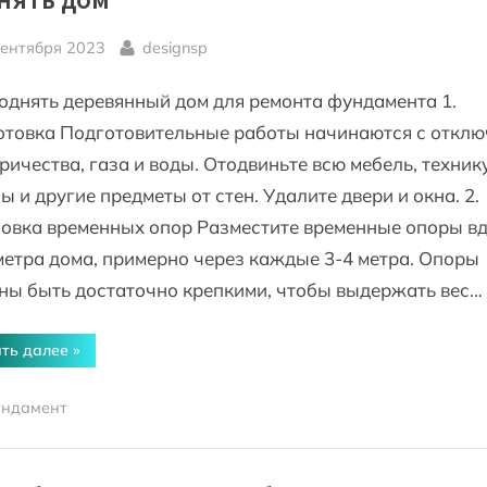
sted
By
сентября 2023
designsp
однять деревянный дом для ремонта фундамента 1.
отовка Подготовительные работы начинаются с отклю
ричества, газа и воды. Отодвиньте всю мебель, технику
 и другие предметы от стен. Удалите двери и окна. 2.
овка временных опор Разместите временные опоры в
етра дома, примерно через каждые 3-4 метра. Опоры
ны быть достаточно крепкими, чтобы выдержать вес…
“Ремонт
ть далее
»
фундамента
деревянного
дома
ндамент
как
поднять
дом”