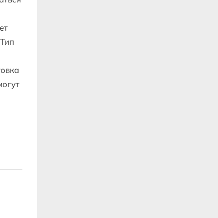
ет
 Тип
товка
могут