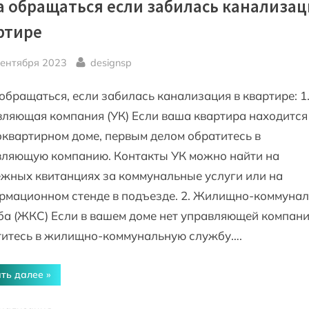
а обращаться если забилась канализац
ртире
sted
By
сентября 2023
designsp
обращаться, если забилась канализация в квартире: 1
ляющая компания (УК) Если ваша квартира находится
квартирном доме, первым делом обратитесь в
вляющую компанию. Контакты УК можно найти на
жных квитанциях за коммунальные услуги или на
рмационном стенде в подъезде. 2. Жилищно-коммуна
а (ЖКС) Если в вашем доме нет управляющей компани
титесь в жилищно-коммунальную службу….
“Куда
ть далее
»
обращаться
если
забилась