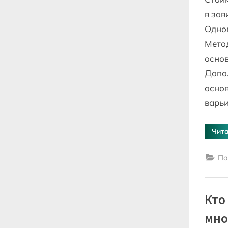
в зав
Одно
Метод
осно
Допол
основ
варьи
Чита
Па
Кто
мно