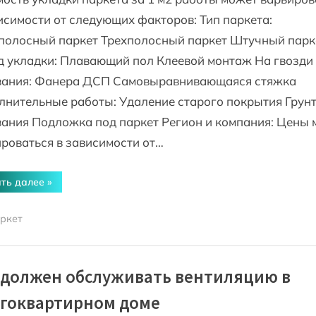
исимости от следующих факторов: Тип паркета:
полосный паркет Трехполосный паркет Штучный парк
 укладки: Плавающий пол Клеевой монтаж На гвозди
вания: Фанера ДСП Самовыравнивающаяся стяжка
нительные работы: Удаление старого покрытия Грун
ания Подложка под паркет Регион и компания: Цены 
роваться в зависимости от…
“Укладка
ть далее
»
паркета
цена
за
ркет
м2
работа”
 должен обслуживать вентиляцию в
гоквартирном доме