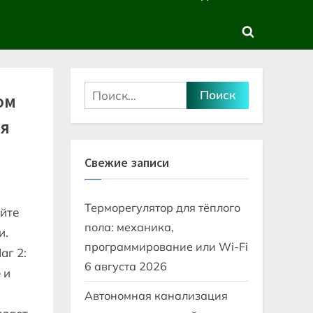
sub-
sub-
menu
menu
Toggle
search
form
Найти:
ом
ия
Свежие записи
Терморегулятор для тёплого
айте
пола: механика,
и.
программирование или Wi-Fi
аг 2:
6 августа 2026
 и
Автономная канализация