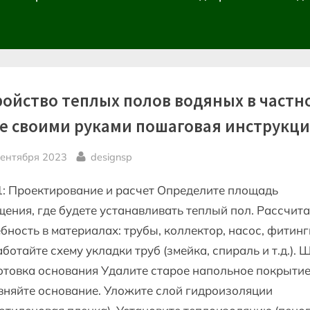
ройство теплых полов водяных в частн
е своими руками пошаговая инструкц
sted
By
сентября 2023
designsp
: Проектирование и расчет Определите площадь
ения, где будете устанавливать теплый пол. Рассчит
бность в материалах: трубы, коллектор, насос, фитинг
ботайте схему укладки труб (змейка, спираль и т.д.). Ш
товка основания Удалите старое напольное покрытие
няйте основание. Уложите слой гидроизоляции