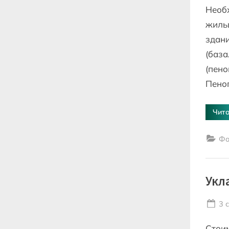
Необх
жильц
здани
(база
(пен
Пено
Чита
Фа
Укл
Po
3 
on
Стоим