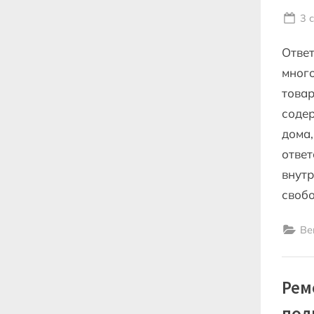
Po
3 
on
Ответ
много
товар
соде
дома,
ответ
внутр
своб
Ве
Рем
под