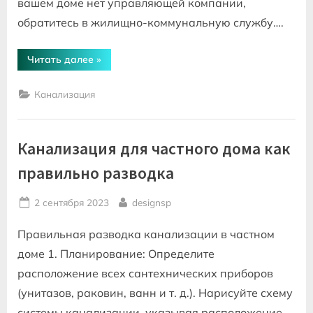
вашем доме нет управляющей компании,
обратитесь в жилищно-коммунальную службу….
“Куда
Читать далее
»
обращаться
если
забилась
Канализация
канализация
в
квартире”
Канализация для частного дома как
правильно разводка
Posted
By
2 сентября 2023
designsp
on
Правильная разводка канализации в частном
доме 1. Планирование: Определите
расположение всех сантехнических приборов
(унитазов, раковин, ванн и т. д.). Нарисуйте схему
системы канализации, указывая расположение