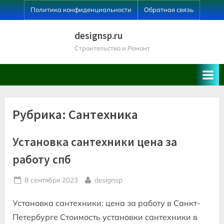
Skip
Политика конфиденциальности
Обратная связь
to
content
designsp.ru
Строительство и Ремонт
Рубрика:
Сантехника
Установка сантехники цена за
работу спб
Posted
By
8 сентября 2023
designsp
on
Установка сантехники: цена за работу в Санкт-
Петербурге Стоимость установки сантехники в