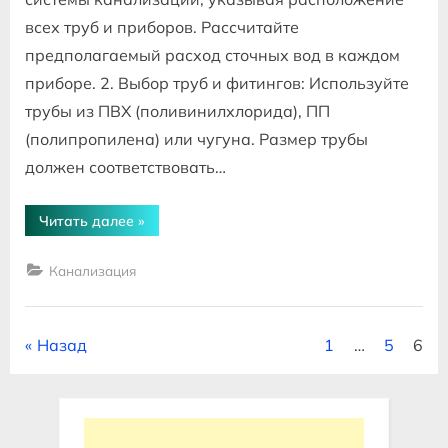
всех труб и приборов. Рассчитайте
предполагаемый расход сточных вод в каждом
приборе. 2. Выбор труб и фитингов: Используйте
трубы из ПВХ (поливинилхлорида), ПП
(полипропилена) или чугуна. Размер трубы
должен соответствовать…
“Канализация
Читать далее
»
для
частного
дома
Канализация
как
правильно
разводка”
Пагинация
Назад
1
…
5
6
записей