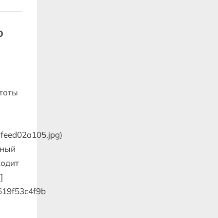
о
стоты
81feed02a105.jpg)
тный
ходит
]
619f53c4f9b
й