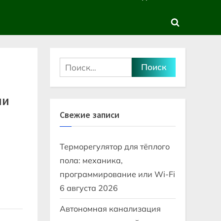
sub-
sub-
menu
menu
Toggle
search
form
Найти:
ми
Свежие записи
Терморегулятор для тёплого
пола: механика,
программирование или Wi-Fi
6 августа 2026
Автономная канализация