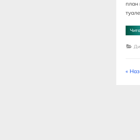
план 
туале
Чита
Ди
Па
Наз
зап