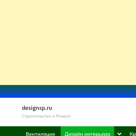
Skip
to
content
designsp.ru
Строительство и Ремонт
Toggle
Вентиляция
Дизайн интерьера
Кр