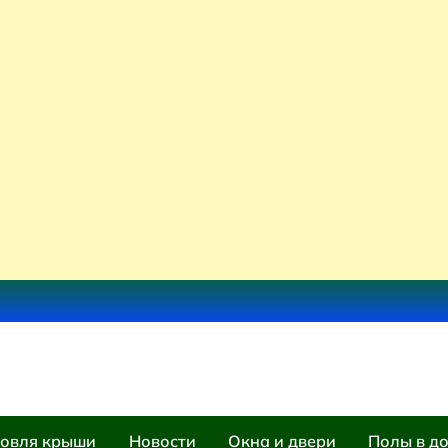
овля крыши
Новости
Окна и двери
Полы в д