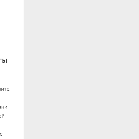
ты
ите,
зни
ой
е