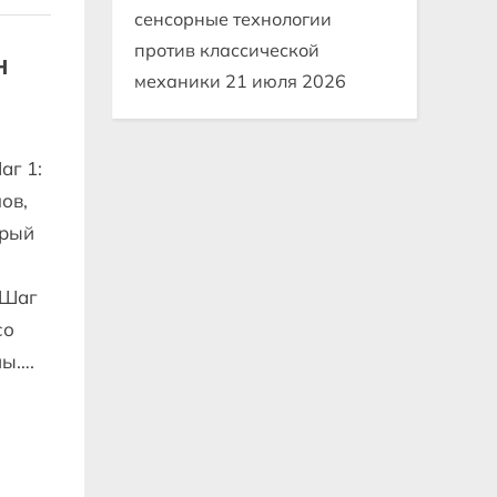
сенсорные технологии
против классической
н
механики
21 июля 2026
аг 1:
ов,
орый
 Шаг
со
ны….