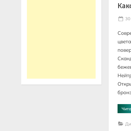
Как
Po
30
on
Совр
цвета
повер
Сканд
бежев
Нейт
Откры
брон
Чита
Ди