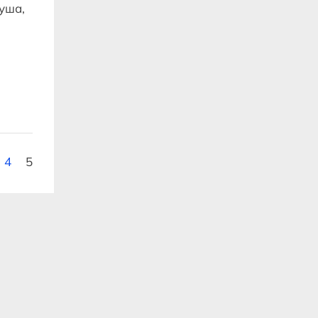
уша,
4
5