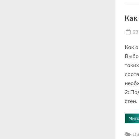
Как
Po
29
on
Как о
Выбор
таких
соотв
необх
2: По
стен.
Чита
Ди