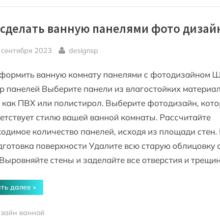
 сделать ванную панелями фото дизай
sted
By
 сентября 2023
designsp
формить ванную комнату панелями с фотодизайном Ш
 панелей Выберите панели из влагостойких материал
 как ПВХ или полистирол. Выберите фотодизайн, кот
етствует стилю вашей ванной комнаты. Рассчитайте
одимое количество панелей, исходя из площади стен.
дготовка поверхности Удалите всю старую облицовку 
 Выровняйте стены и заделайте все отверстия и трещи
“Как
ть далее
»
сделать
ванную
панелями
зайн ванной
фото