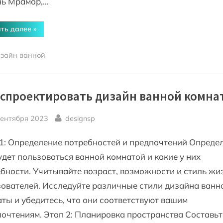
нь Мрамор,…
“Как
ть далее
»
оформить
стены
в
зайн ванной
ванной
дизайн
фото”
 спроектировать дизайн ванной комна
sted
By
сентября 2023
designsp
1: Определение потребностей и предпочтений Определ
удет пользоваться ванной комнатой и какие у них
бности. Учитывайте возраст, возможности и стиль жи
ователей. Исследуйте различные стили дизайна ванн
ты и убедитесь, что они соответствуют вашим
очтениям. Этап 2: Планировка пространства Составьт