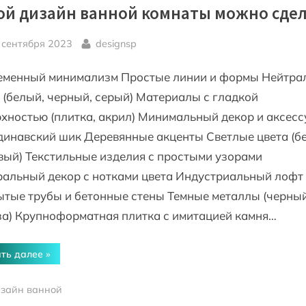
ой дизайн ванной комнаты можно сде
sted
By
 сентября 2023
designsp
еменный минимализм Простые линии и формы Нейтра
 (белый, черный, серый) Материалы с гладкой
хностью (плитка, акрил) Минимальный декор и аксес
инавский шик Деревянные акценты Светлые цвета (б
ый) Текстильные изделия с простыми узорами
ральный декор с нотками цвета Индустриальный лофт
тые трубы и бетонные стены Темные металлы (черный
за) Крупноформатная плитка с имитацией камня…
“Какой
ть далее
»
дизайн
ванной
комнаты
зайн ванной
можно
сделать”