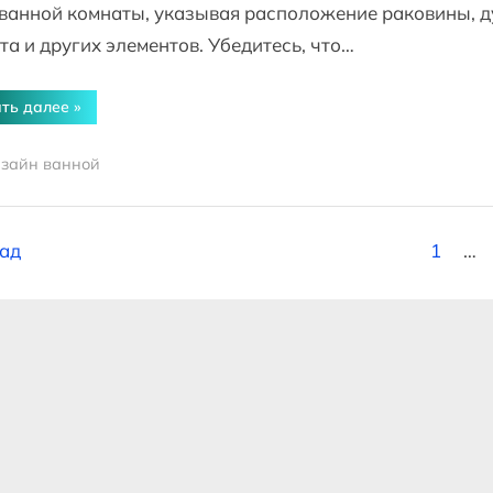
ванной комнаты, указывая расположение раковины, д
та и других элементов. Убедитесь, что…
“Как
ть далее
»
спроектировать
дизайн
ванной
зайн ванной
комнаты”
гинация
ад
1
…
исей