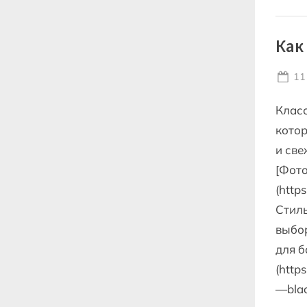
Как
Po
11
on
Класс
котор
и све
[Фото
(http
Стиль
выбор
для б
(http
—blac