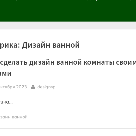
рика:
Дизайн ванной
 сделать дизайн ванной комнаты свои
ами
sted
By
октября 2023
designsp
узка…
зайн ванной